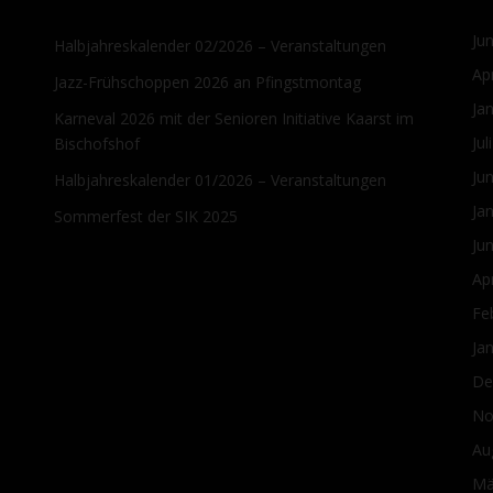
Ju
Halbjahreskalender 02/2026 – Veranstaltungen
Ap
Jazz-Frühschoppen 2026 an Pfingstmontag
Ja
Karneval 2026 mit der Senioren Initiative Kaarst im
Jul
Bischofshof
Ju
Halbjahreskalender 01/2026 – Veranstaltungen
Ja
Sommerfest der SIK 2025
Ju
Ap
Fe
Ja
De
No
Au
Mä