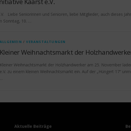
itiative Kaarst e.V.
.V. Liebe Seniorinnen und Senioren, liebe Mitglieder, auch dieses Jahr o
am Sonntag, 10. …
ALLGEMEIN
/
VERANSTALTUNGEN
Kleiner Weihnachtsmarkt der Holzhandwerke
Kleiner Weihnachtsmarkt der Holzhandwerker am 25. November laden 
e.V. zu einem kleinen Weihnachtsmarkt ein. Auf der „Hüngert 17“ un
…
Aktuelle Beiträge
Be