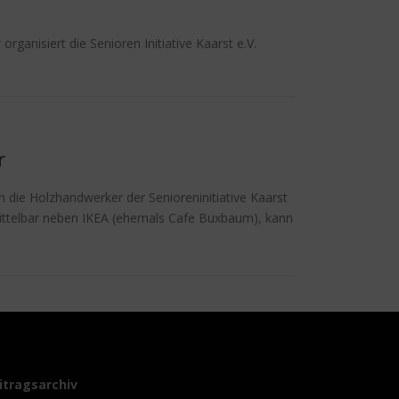
rganisiert die Senioren Initiative Kaarst e.V.
r
die Holzhandwerker der Senioreninitiative Kaarst
mittelbar neben IKEA (ehemals Cafe Buxbaum), kann
itragsarchiv