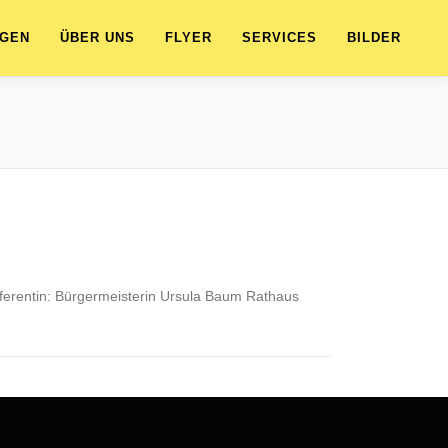
NGEN
ÜBER UNS
FLYER
SERVICES
BILDER
eferentin: Bürgermeisterin Ursula Baum Rathaus