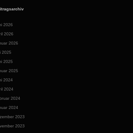
itragsarchiv
ni 2026
ril 2026
nuar 2026
i 2025
ni 2025
nuar 2025
ni 2024
ril 2024
bruar 2024
nuar 2024
zember 2023
vember 2023