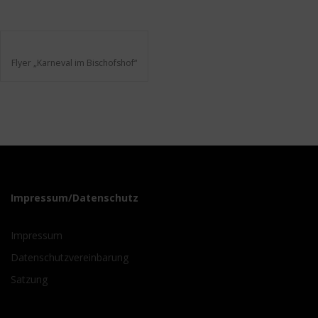
Flyer „Karneval im Bischofshof“
Impressum/Datenschutz
Impressum
Datenschutzvereinbarung
Satzung