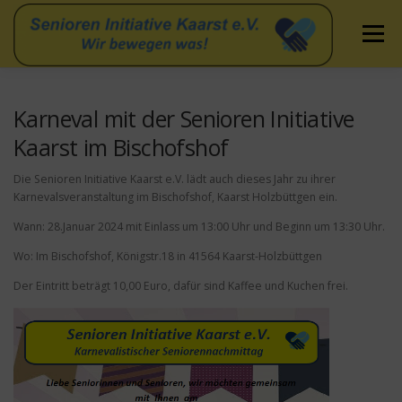
Zum
Inhalt
Menü
springen
STARTSEITE
NEWS & VERANSTALTUNGEN
Karneval mit der Senioren Initiative
Kaarst im Bischofshof
ÜBER UNS
FLYER
SERVICES
BILDER
Die Senioren Initiative Kaarst e.V. lädt auch dieses Jahr zu ihrer
Karnevalsveranstaltung im Bischofshof, Kaarst Holzbüttgen ein.
Wann: 28.Januar 2024 mit Einlass um 13:00 Uhr und Beginn um 13:30 Uhr.
Wo: Im Bischofshof, Königstr.18 in 41564 Kaarst-Holzbüttgen
Der Eintritt beträgt 10,00 Euro, dafür sind Kaffee und Kuchen frei.