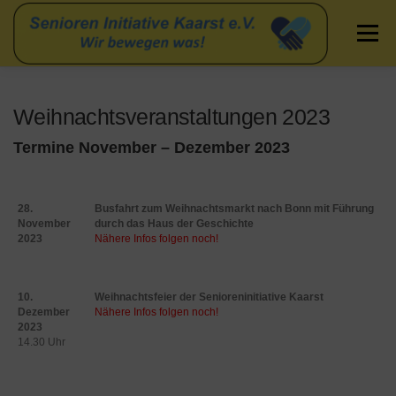
Zum
Inhalt
Menü
springen
STARTSEITE
NEWS & VERANSTALTUNGEN
Weihnachtsveranstaltungen 2023
Termine November – Dezember 2023
ÜBER UNS
FLYER
SERVICES
BILDER
28.
Busfahrt zum Weihnachtsmarkt nach Bonn mit Führung
November
durch das Haus der Geschichte
2023
Nähere Infos folgen noch!
10.
Weihnachtsfeier der Senioreninitiative Kaarst
Dezember
Nähere Infos folgen noch!
2023
14.30 Uhr