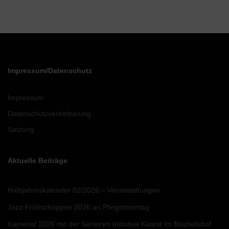
Impressum/Datenschutz
Impressum
Datenschutzvereinbarung
Satzung
Aktuelle Beiträge
Halbjahreskalender 02/2026 – Veranstaltungen
Jazz-Frühschoppen 2026 an Pfingstmontag
Karneval 2026 mit der Senioren Initiative Kaarst im Bischofshof